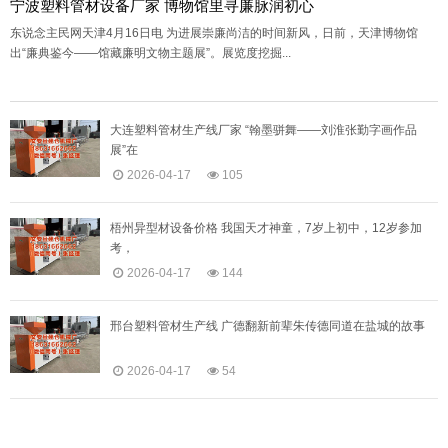
宁波塑料管材设备厂家 博物馆里寻廉脉润初心
东说念主民网天津4月16日电 为进展崇廉尚洁的时间新风，日前，天津博物馆
出“廉典鉴今——馆藏廉明文物主题展”。展览度挖掘...
大连塑料管材生产线厂家 “翰墨骈舞——刘淮张勤字画作品
展”在
2026-04-17
105
梧州异型材设备价格 我国天才神童，7岁上初中，12岁参加
考，
2026-04-17
144
邢台塑料管材生产线 广德翻新前辈朱传德同道在盐城的故事
2026-04-17
54