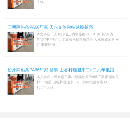
了锅。 ...
三明隔热条PA66厂家 天水文旅柬帖越擦越亮
本文转自：天水日报三明隔热条PA66厂家 从“东浅
笑”到“中华庙” 天水文旅柬帖越擦越亮 天水融媒记者 黄
虹 李旺旺 春...
松原隔热条PA66厂家 栖溪·山谷村咖迎来二○二六年批踏青客
本文转自：黔东南日报松原隔热条PA66厂家 酿镇地良
村： 栖溪·山谷村咖迎来二○二六年批踏青客 Q Q：
18344550...