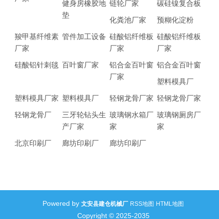
健身房橡胶地
链轮厂家
碳硅镍复合板
垫
化粪池厂家
预糊化淀粉
羧甲基纤维素
管件加工设备
硅酸铝纤维板
硅酸铝纤维板
厂家
厂家
厂家
硅酸铝针刺毯
百叶窗厂家
铝合金百叶窗
铝合金百叶窗
厂家
塑料模具厂
塑料模具厂家
塑料模具厂
轻钢龙骨厂家
轻钢龙骨厂家
轻钢龙骨厂
三牙轮钻头生
玻璃钢水箱厂
玻璃钢厕房厂
产厂家
家
家
北京印刷厂
廊坊印刷厂
廊坊印刷厂
Powered by
文安县建仓机械厂
RSS地图
HTML地图
Copyright © 2025-2035