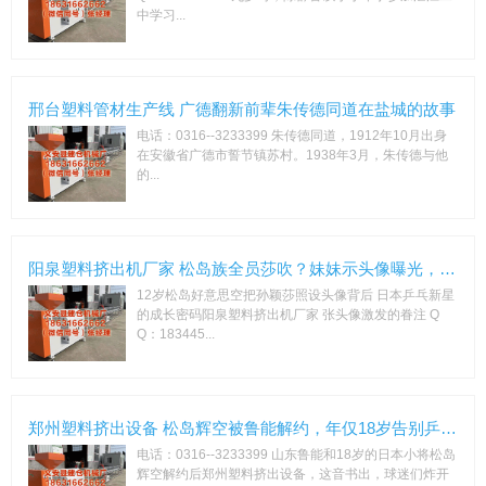
中学习...
邢台塑料管材生产线 广德翻新前辈朱传德同道在盐城的故事
电话：0316--3233399 朱传德同道，1912年10月出身
在安徽省广德市誓节镇苏村。1938年3月，朱传德与他
的...
阳泉塑料挤出机厂家 松岛族全员莎吹？妹妹示头像曝光，哥哥赛后
12岁松岛好意思空把孙颖莎照设头像背后 日本乒乓新星
的成长密码阳泉塑料挤出机厂家 张头像激发的眷注 Q
Q：183445...
郑州塑料挤出设备 松岛辉空被鲁能解约，年仅18岁告别乒，曾为
电话：0316--3233399 山东鲁能和18岁的日本小将松岛
辉空解约后郑州塑料挤出设备，这音书出，球迷们炸开