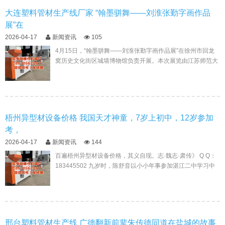
大连塑料管材生产线厂家 “翰墨骈舞——刘淮张勤字画作品
展”在
2026-04-17
新闻资讯
105
4月15日，“翰墨骈舞——刘淮张勤字画作品展”在徐州市回龙
窝历史文化街区城墙博物馆负责开展。本次展览由江苏师范大
学工会、江苏师范大学好意思术学院、徐州淮海文化旅...
梧州异型材设备价格 我国天才神童，7岁上初中，12岁参加
考，
2026-04-17
新闻资讯
144
百遍梧州异型材设备价格，其义自现。志·魏志·肃传》 Q Q：
183445502 九岁时，陈舒音以小小年事参加湛江二中学习中
课程。尽管年事比同学小，她与十五六岁的...
邢台塑料管材生产线 广德翻新前辈朱传德同道在盐城的故事