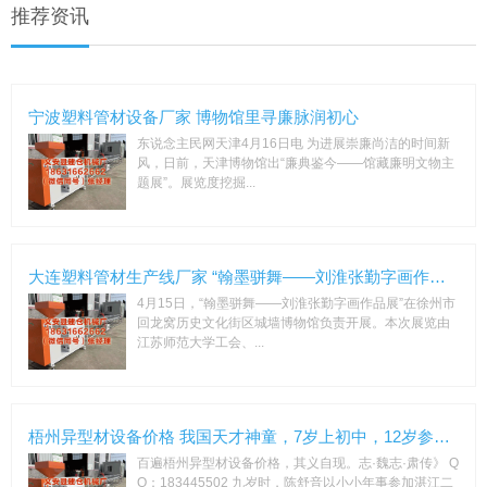
推荐资讯
宁波塑料管材设备厂家 博物馆里寻廉脉润初心
东说念主民网天津4月16日电 为进展崇廉尚洁的时间新
风，日前，天津博物馆出“廉典鉴今——馆藏廉明文物主
题展”。展览度挖掘...
大连塑料管材生产线厂家 “翰墨骈舞——刘淮张勤字画作品展”在
4月15日，“翰墨骈舞——刘淮张勤字画作品展”在徐州市
回龙窝历史文化街区城墙博物馆负责开展。本次展览由
江苏师范大学工会、...
梧州异型材设备价格 我国天才神童，7岁上初中，12岁参加考，
百遍梧州异型材设备价格，其义自现。志·魏志·肃传》 Q
Q：183445502 九岁时，陈舒音以小小年事参加湛江二