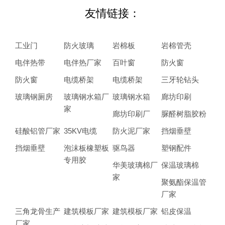
友情链接：
工业门
防火玻璃
岩棉板
岩棉管壳
电伴热带
电伴热厂家
百叶窗
防火窗
防火窗
电缆桥架
电缆桥架
三牙轮钻头
玻璃钢厕房
玻璃钢水箱厂
玻璃钢水箱
廊坊印刷
家
廊坊印刷厂
脲醛树脂胶粉
硅酸铝管厂家
35KV电缆
防火泥厂家
挡烟垂壁
挡烟垂壁
泡沫板橡塑板
驱鸟器
塑钢配件
专用胶
华美玻璃棉厂
保温玻璃棉
家
聚氨酯保温管
厂家
三角龙骨生产
建筑模板厂家
建筑模板厂家
铝皮保温
厂家