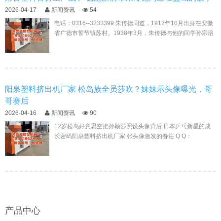
2026-04-17
新闻资讯
54
电话：0316--3233399 朱传德同道，1912年10月出身在安徽
省广德市誓节镇苏村。1938年3月，朱传德与他的同学孙宗溶
（芜湖东说念主）和焦恭士（当涂...
阳泉塑料挤出机厂家 松岛族全员莎吹？妹妹示头像曝光，哥
哥赛后
2026-04-16
新闻资讯
90
12岁松岛好意思空把孙颖莎照设头像背后 日本乒乓新星的成
长密码阳泉塑料挤出机厂家 张头像激发的眷注 Q Q：
183445502 2026年新加坡大满贯结束后阳泉...
产品中心